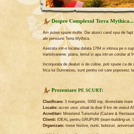
Despre Complexul Terra Mythica...
Am putea spune multe. Dar atunci cand spui de fapt "T
ale pensiunii Terra Mythica.
Asezata intr-o locatie datata 1784 si intinsa pe o s
transilvanene: piatra, lemul si apa intr-un corolar al f
Inconjurata de dealuri si de coline, poti spune ca de a
frica lui Dumnezeu, sunt pentru cei care poposesc la 
Prezentare
PE SCURT:
Clasificare:
3 margarete, 5000 mp, diversitate mare de 
Locatie:
acces usor, situat la doar 9 km de orasul Alb
Acreditari:
Ministerul Turismului (Cazare & Restaurant)
Clienti:
IDEAL pentru GRUPURI (team-building-uri, tab
Organizam:
mese festive, nunti, botezuri, aniversari